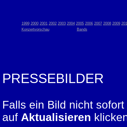
1999
2000
2001
2002
2003
2004
2005
2006
2007
2008
2009
20
Konzertvorschau
Bands
PRESSEBILDER
Falls ein Bild nicht sofort
auf
Aktualisieren
klicken